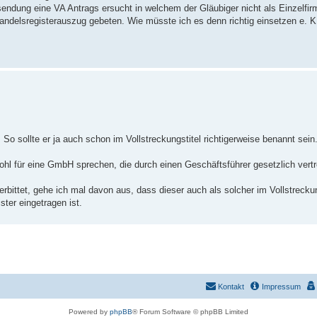
ndung eine VA Antrags ersucht in welchem der Gläubiger nicht als Einzelfir
ndelsregisterauszug gebeten. Wie müsste ich es denn richtig einsetzen e. K.
t. So sollte er ja auch schon im Vollstreckungstitel richtigerweise benannt sein
wohl für eine GmbH sprechen, die durch einen Geschäftsführer gesetzlich vertr
rbittet, gehe ich mal davon aus, dass dieser auch als solcher im Vollstreckun
ter eingetragen ist.
Kontakt
Impressum
Powered by
phpBB
® Forum Software © phpBB Limited