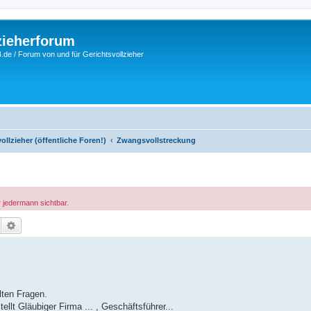
zieherforum
.de / Forum von und für Gerichtsvollzieher
llzieher (öffentliche Foren!)
Zwangsvollstreckung
r jedermann sichtbar.
Suche
Erweiterte Suche
lten Fragen.
llt Gläubiger Firma ... , Geschäftsführer...