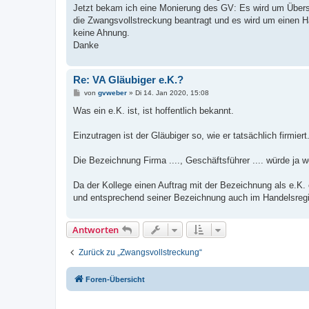
g
Jetzt bekam ich eine Monierung des GV: Es wird um Überse
die Zwangsvollstreckung beantragt und es wird um einen Ha
keine Ahnung.
Danke
Re: VA Gläubiger e.K.?
B
von
gvweber
»
Di 14. Jan 2020, 15:08
e
i
Was ein e.K. ist, ist hoffentlich bekannt.
t
r
a
Einzutragen ist der Gläubiger so, wie er tatsächlich firmier
g
Die Bezeichnung Firma ...., Geschäftsführer .... würde ja 
Da der Kollege einen Auftrag mit der Bezeichnung als e.K. e
und entsprechend seiner Bezeichnung auch im Handelsregis
Antworten
Zurück zu „Zwangsvollstreckung“
Foren-Übersicht