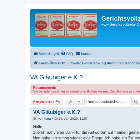
Gerichtsvoll
www.Gerichtsvollzieher24
Schnellzugriff
FAQ
Kontakt
Foren-Übersicht
Zwangsvollstreckung durch den Gerichtsvo
VA Gläubiger e.K.?
Forumsregeln
Sie befinden sich hier in einem öffentlichen Forum. Die Beiträge sind fü
Antworten
VA Gläubiger e.K.?
B
von
luna
»
Di 14. Jan 2020, 11:57
e
i
Hallo,
t
zuerst mal vielen Dank für die Antworten auf meinen gestel
r
a
Nun habe ich schon wieder eine Frage: Ich habe ein ZV erste