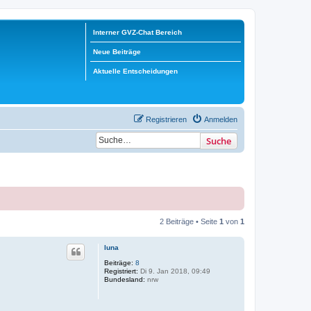
Interner GVZ-Chat Bereich
Neue Beiträge
Aktuelle Entscheidungen
Registrieren
Anmelden
Suche
2 Beiträge • Seite
1
von
1
luna
Beiträge:
8
Registriert:
Di 9. Jan 2018, 09:49
Bundesland:
nrw