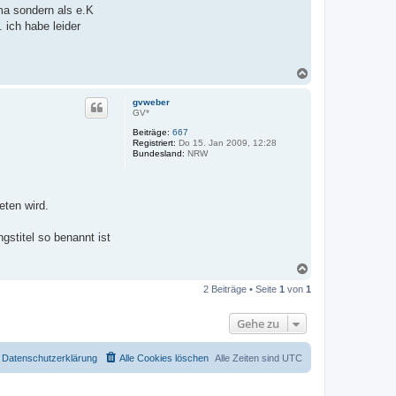
ma sondern als e.K
 ich habe leider
N
a
c
gvweber
h
GV*
o
Beiträge:
667
b
Registriert:
Do 15. Jan 2009, 12:28
e
Bundesland:
NRW
n
.
eten wird.
gstitel so benannt ist
N
a
2 Beiträge • Seite
1
von
1
c
h
o
Gehe zu
b
e
n
Datenschutzerklärung
Alle Cookies löschen
Alle Zeiten sind
UTC