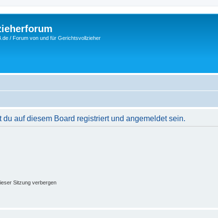
zieherforum
.de / Forum von und für Gerichtsvollzieher
du auf diesem Board registriert und angemeldet sein.
ieser Sitzung verbergen