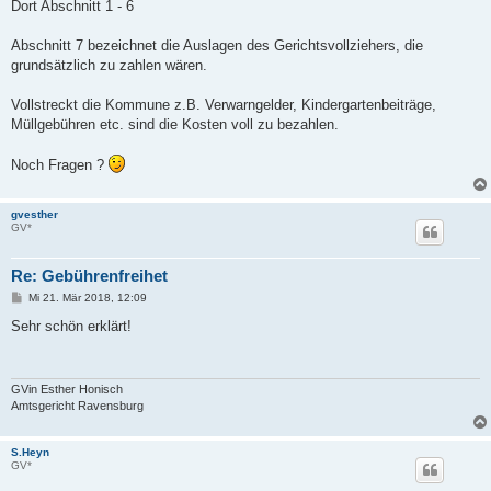
Dort Abschnitt 1 - 6
Abschnitt 7 bezeichnet die Auslagen des Gerichtsvollziehers, die
grundsätzlich zu zahlen wären.
Vollstreckt die Kommune z.B. Verwarngelder, Kindergartenbeiträge,
Müllgebühren etc. sind die Kosten voll zu bezahlen.
Noch Fragen ?
gvesther
GV*
Re: Gebührenfreihet
B
Mi 21. Mär 2018, 12:09
e
i
Sehr schön erklärt!
t
r
a
g
GVin Esther Honisch
Amtsgericht Ravensburg
S.Heyn
GV*