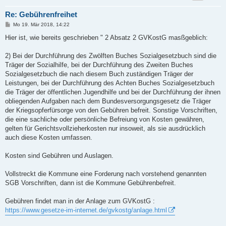
Re: Gebührenfreihet
B
Mo 19. Mär 2018, 14:22
e
i
Hier ist, wie bereits geschrieben " 2 Absatz 2 GVKostG masßgeblich:
t
r
a
2) Bei der Durchführung des Zwölften Buches Sozialgesetzbuch sind die
g
Träger der Sozialhilfe, bei der Durchführung des Zweiten Buches
Sozialgesetzbuch die nach diesem Buch zuständigen Träger der
Leistungen, bei der Durchführung des Achten Buches Sozialgesetzbuch
die Träger der öffentlichen Jugendhilfe und bei der Durchführung der ihnen
obliegenden Aufgaben nach dem Bundesversorgungsgesetz die Träger
der Kriegsopferfürsorge von den Gebühren befreit. Sonstige Vorschriften,
die eine sachliche oder persönliche Befreiung von Kosten gewähren,
gelten für Gerichtsvollzieherkosten nur insoweit, als sie ausdrücklich
auch diese Kosten umfassen.
Kosten sind Gebühren und Auslagen.
Vollstreckt die Kommune eine Forderung nach vorstehend genannten
SGB Vorschriften, dann ist die Kommune Gebührenbefreit.
Gebühren findet man in der Anlage zum GVKostG :
https://www.gesetze-im-internet.de/gvkostg/anlage.html