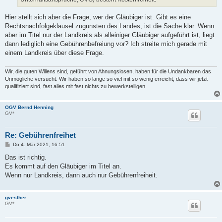
Hier stellt sich aber die Frage, wer der Gläubiger ist. Gibt es eine
Rechtsnachfolgeklausel zugunsten des Landes, ist die Sache klar. Wenn
aber im Titel nur der Landkreis als alleiniger Gläubiger aufgeführt ist, liegt
dann lediglich eine Gebührenbefreiung vor? Ich streite mich gerade mit
einem Landkreis über diese Frage.
Wir, die guten Willens sind, geführt von Ahnungslosen, haben für die Undankbaren das
Unmögliche versucht. Wir haben so lange so viel mit so wenig erreicht, dass wir jetzt
qualifiziert sind, fast alles mit fast nichts zu bewerkstelligen.
OGV Bernd Henning
GV*
Re: Gebührenfreihet
B
Do 4. Mär 2021, 16:51
e
i
Das ist richtig.
t
Es kommt auf den Gläubiger im Titel an.
r
a
Wenn nur Landkreis, dann auch nur Gebührenfreiheit.
g
gvesther
GV*