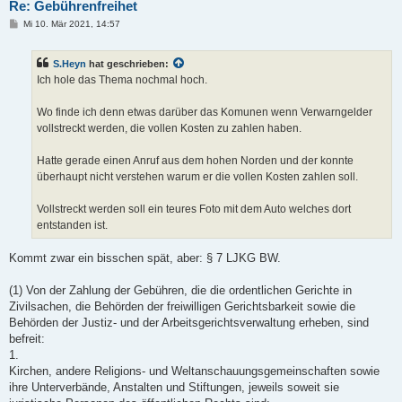
Re: Gebührenfreihet
B
Mi 10. Mär 2021, 14:57
e
i
t
S.Heyn
hat geschrieben:
r
a
Ich hole das Thema nochmal hoch.
g
Wo finde ich denn etwas darüber das Komunen wenn Verwarngelder
vollstreckt werden, die vollen Kosten zu zahlen haben.
Hatte gerade einen Anruf aus dem hohen Norden und der konnte
überhaupt nicht verstehen warum er die vollen Kosten zahlen soll.
Vollstreckt werden soll ein teures Foto mit dem Auto welches dort
entstanden ist.
Kommt zwar ein bisschen spät, aber: § 7 LJKG BW.
(1) Von der Zahlung der Gebühren, die die ordentlichen Gerichte in
Zivilsachen, die Behörden der freiwilligen Gerichtsbarkeit sowie die
Behörden der Justiz- und der Arbeitsgerichtsverwaltung erheben, sind
befreit:
1.
Kirchen, andere Religions- und Weltanschauungsgemeinschaften sowie
ihre Unterverbände, Anstalten und Stiftungen, jeweils soweit sie