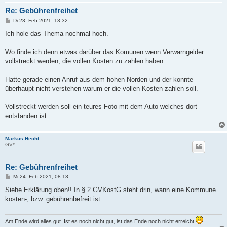
Re: Gebührenfreihet
B
Di 23. Feb 2021, 13:32
e
i
Ich hole das Thema nochmal hoch.
t
r
a
Wo finde ich denn etwas darüber das Komunen wenn Verwarngelder
g
vollstreckt werden, die vollen Kosten zu zahlen haben.
Hatte gerade einen Anruf aus dem hohen Norden und der konnte
überhaupt nicht verstehen warum er die vollen Kosten zahlen soll.
Vollstreckt werden soll ein teures Foto mit dem Auto welches dort
entstanden ist.
Markus Hecht
GV*
Re: Gebührenfreihet
B
Mi 24. Feb 2021, 08:13
e
i
Siehe Erklärung oben!! In § 2 GVKostG steht drin, wann eine Kommune
t
kosten-, bzw. gebührenbefreit ist.
r
a
g
Am Ende wird alles gut. Ist es noch nicht gut, ist das Ende noch nicht erreicht.