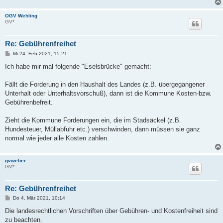
OGV Wehling
GV*
Re: Gebührenfreihet
B
Mi 24. Feb 2021, 15:21
e
i
Ich habe mir mal folgende "Eselsbrücke" gemacht:
t
r
a
Fällt die Forderung in den Haushalt des Landes (z.B. übergegangener
g
Unterhalt oder Unterhaltsvorschuß), dann ist die Kommune Kosten-bzw.
Gebührenbefreit.
Zieht die Kommune Forderungen ein, die im Stadsäckel (z.B.
Hundesteuer, Müllabfuhr etc.) verschwinden, dann müssen sie ganz
normal wie jeder alle Kosten zahlen.
gvweber
GV*
Re: Gebührenfreihet
B
Do 4. Mär 2021, 10:14
e
i
Die landesrechtlichen Vorschriften über Gebühren- und Kostenfreiheit sind
t
zu beachten.
r