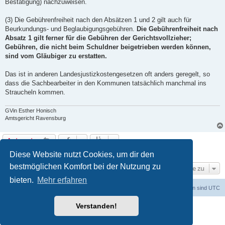
Bestätigung) nachzuweisen.
(3) Die Gebührenfreiheit nach den Absätzen 1 und 2 gilt auch für
Beurkundungs- und Beglaubigungsgebühren.
Die Gebührenfreiheit nach
Absatz 1 gilt ferner für die Gebühren der Gerichtsvollzieher;
Gebühren, die nicht beim Schuldner beigetrieben werden können,
sind vom Gläubiger zu erstatten.
Das ist in anderen Landesjustizkostengesetzen oft anders geregelt, so
dass die Sachbearbeiter in den Kommunen tatsächlich manchmal ins
Straucheln kommen.
GVin Esther Honisch
Amtsgericht Ravensburg
Antworten
10 Beiträge • Seite
1
von
1
Diese Website nutzt Cookies, um dir den
bestmöglichen Komfort bei der Nutzung zu
Gehe zu
bieten.
Mehr erfahren
Foren-Übersicht
Alle Zeiten sind
UTC
Verstanden!
Powered by
phpBB
® Forum Software © phpBB Limited
Deutsche Übersetzung durch
phpBB.de
Datenschutz
|
Nutzungsbedingungen