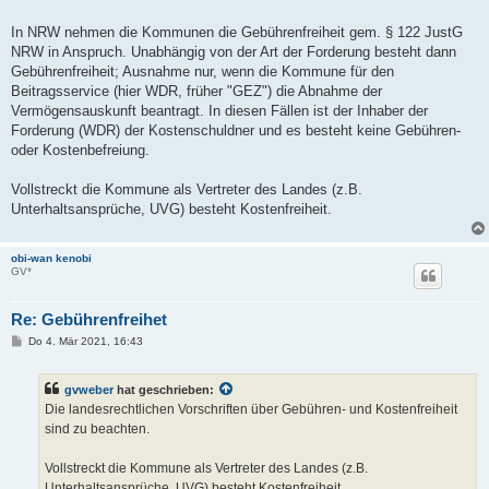
a
g
In NRW nehmen die Kommunen die Gebührenfreiheit gem. § 122 JustG
NRW in Anspruch. Unabhängig von der Art der Forderung besteht dann
Gebührenfreiheit; Ausnahme nur, wenn die Kommune für den
Beitragsservice (hier WDR, früher "GEZ") die Abnahme der
Vermögensauskunft beantragt. In diesen Fällen ist der Inhaber der
Forderung (WDR) der Kostenschuldner und es besteht keine Gebühren-
oder Kostenbefreiung.
Vollstreckt die Kommune als Vertreter des Landes (z.B.
Unterhaltsansprüche, UVG) besteht Kostenfreiheit.
obi-wan kenobi
GV*
Re: Gebührenfreihet
B
Do 4. Mär 2021, 16:43
e
i
t
gvweber
hat geschrieben:
r
a
Die landesrechtlichen Vorschriften über Gebühren- und Kostenfreiheit
g
sind zu beachten.
Vollstreckt die Kommune als Vertreter des Landes (z.B.
Unterhaltsansprüche, UVG) besteht Kostenfreiheit.