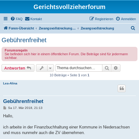
Gerichtsvollzieherforum
FAQ
Kontakt
Registrieren
Anmelden
S
Foren-Übersicht
Zwangsvollstreckung durch den Gerichtsvollzieher (öffentliche Foren!)
Zwangsvollstreckung
u
Gebührenfreihet
c
Forumsregeln
h
Sie befinden sich hier in einem öffentlichen Forum. Die Beiträge sind für jedermann
sichtbar.
e
Suche
Erweiterte
Antworten
10 Beiträge • Seite
1
von
1
Lea-Alina
Gebührenfreihet
B
Sa 17. Mär 2018, 21:13
e
i
Hallo,
t
r
a
ich arbeite in der Finanzbuchhaltung einer Kommune in Niedersachsen
g
und muss nunmehr auch die ZV übernehmen.