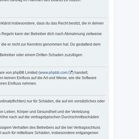
, deinen Beitrag im Rahmen des Boards zu nutzen.
erklärst insbesondere, dass du das Recht besitzt, die in deinen
n Regeln kann der Betreiber dich nach Abmahnung zeitweise
er die er nicht zur Kenntnis genommen hat. Du gestattest dem
 Betreiber oder einem Dritten Schaden zuzufügen.
ware von phpBB Limited (
www.phpbb.com
) handelt;
n keinen Einfluss auf die Art und Weise, wie die Software
oren Einfluss nehmen.
inalpflichten) nur für Schäden, die auf ein vorsätzliches oder
von Leben, Körper und Gesundheit und der Verletzung
r Höhe nach auf die vertragstypischen Durchschnittsschäden
sigem Verhalten des Betreibers auf die bei Vertragsschluss
lt auch für mittelbare Schäden, insbesondere entgangenen