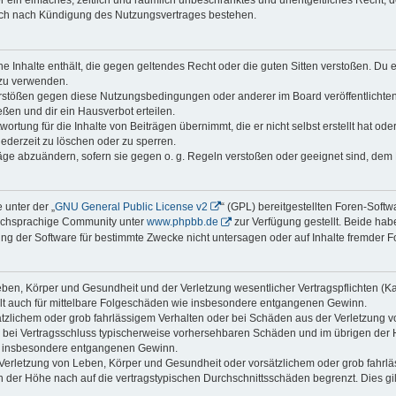
ber ein einfaches, zeitlich und räumlich unbeschränktes und unentgeltliches Recht
auch nach Kündigung des Nutzungsvertrages bestehen.
ine Inhalte enthält, die gegen geltendes Recht oder die guten Sitten verstoßen. Du 
 zu verwenden.
erstößen gegen diese Nutzungsbedingungen oder anderer im Board veröffentlichte
ßen und dir ein Hausverbot erteilen.
ortung für die Inhalte von Beiträgen übernimmt, die er nicht selbst erstellt hat od
jederzeit zu löschen oder zu sperren.
räge abzuändern, sofern sie gegen o. g. Regeln verstoßen oder geeignet sind, dem
 unter der „
GNU General Public License v2
“ (GPL) bereitgestellten Foren-Soft
tschsprachige Community unter
www.phpbb.de
zur Verfügung gestellt. Beide habe
g der Software für bestimmte Zwecke nicht untersagen oder auf Inhalte fremder F
ben, Körper und Gesundheit und der Verletzung wesentlicher Vertragspflichten (Kard
gilt auch für mittelbare Folgeschäden wie insbesondere entgangenen Gewinn.
ätzlichem oder grob fahrlässigem Verhalten oder bei Schäden aus der Verletzung 
 die bei Vertragsschluss typischerweise vorhersehbaren Schäden und im übrigen de
wie insbesondere entgangenen Gewinn.
erletzung von Leben, Körper und Gesundheit oder vorsätzlichem oder grob fahrläs
der Höhe nach auf die vertragstypischen Durchschnittsschäden begrenzt. Dies gi