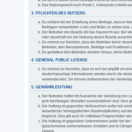
Mit dem Erstellen eines Beitrags erteilst du dem Betrei
Das Nutzungsrecht nach Punkt 2, Unterpunkt a bleibt 
3. PFLICHTEN DES NUTZERS
Du erklärst mit der Erstellung eines Beitrags, dass er ke
Beiträgen verwendeten Links und Bilder zu setzen bzw.
Der Betreiber des Boards übt das Hausrecht aus. Bei V
oder dauerhaft von der Nutzung dieses Boards ausschlie
Du nimmst zur Kenntnis, dass der Betreiber keine Verantw
Betreiber, dein Benutzerkonto, Beiträge und Funktionen 
Du gestattest dem Betreiber darüber hinaus, deine Beit
4. GENERAL PUBLIC LICENSE
Du nimmst zur Kenntnis, dass es sich bei phpBB um eine
deutschsprachige Informationen werden durch die deu
verwendet wird. Sie können insbesondere die Verwendun
5. GEWÄHRLEISTUNG
Der Betreiber haftet mit Ausnahme der Verletzung von Le
grob fahrlässiges Verhalten zurückzuführen sind. Dies 
Die Haftung ist gegenüber Verbrauchern außer bei vors
wesentlicher Vertragspflichten (Kardinalpflichten) auf
begrenzt. Dies gilt auch für mittelbare Folgeschäden 
Die Haftung ist gegenüber Unternehmern außer bei der V
typischerweise vorhersehbaren Schäden und im Übrigen 
Gewinn.