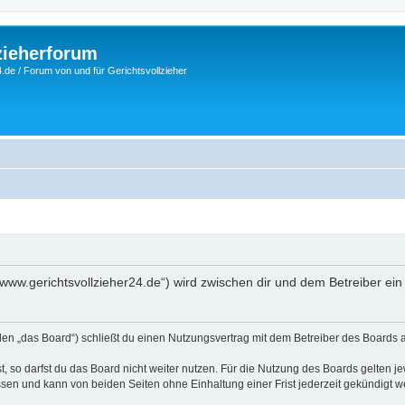
zieherforum
.de / Forum von und für Gerichtsvollzieher
://www.gerichtsvollzieher24.de“) wird zwischen dir und dem Betreiber e
nden „das Board“) schließt du einen Nutzungsvertrag mit dem Betreiber des Boards a
 so darfst du das Board nicht weiter nutzen. Für die Nutzung des Boards gelten jew
sen und kann von beiden Seiten ohne Einhaltung einer Frist jederzeit gekündigt w