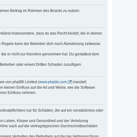
, deinen Beitrag im Rahmen des Boards zu nutzen.
erklärst insbesondere, dass du das Recht besitzt, die in deinen
n Regeln kann der Betreiber dich nach Abmahnung zeitweise
er die er nicht zur Kenntnis genommen hat. Du gestattest dem
 Betreiber oder einem Dritten Schaden zuzufügen.
ware von phpBB Limited (
www.phpbb.com
) handelt;
n keinen Einfluss auf die Art und Weise, wie die Software
oren Einfluss nehmen.
inalpflichten) nur für Schäden, die auf ein vorsätzliches oder
von Leben, Körper und Gesundheit und der Verletzung
r Höhe nach auf die vertragstypischen Durchschnittsschäden
sigem Verhalten des Betreibers auf die bei Vertragsschluss