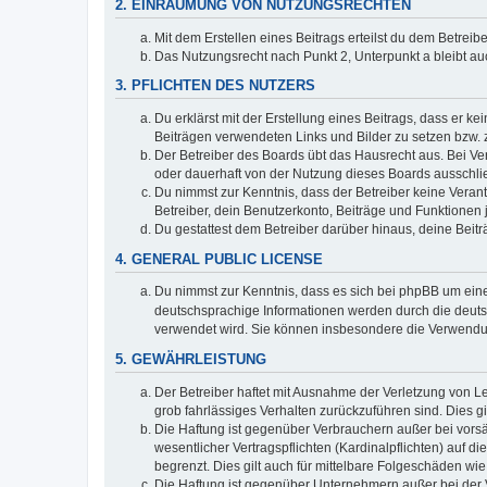
2. EINRÄUMUNG VON NUTZUNGSRECHTEN
Mit dem Erstellen eines Beitrags erteilst du dem Betrei
Das Nutzungsrecht nach Punkt 2, Unterpunkt a bleibt 
3. PFLICHTEN DES NUTZERS
Du erklärst mit der Erstellung eines Beitrags, dass er ke
Beiträgen verwendeten Links und Bilder zu setzen bzw.
Der Betreiber des Boards übt das Hausrecht aus. Bei V
oder dauerhaft von der Nutzung dieses Boards ausschlie
Du nimmst zur Kenntnis, dass der Betreiber keine Verantw
Betreiber, dein Benutzerkonto, Beiträge und Funktionen 
Du gestattest dem Betreiber darüber hinaus, deine Beit
4. GENERAL PUBLIC LICENSE
Du nimmst zur Kenntnis, dass es sich bei phpBB um eine
deutschsprachige Informationen werden durch die deu
verwendet wird. Sie können insbesondere die Verwendun
5. GEWÄHRLEISTUNG
Der Betreiber haftet mit Ausnahme der Verletzung von Le
grob fahrlässiges Verhalten zurückzuführen sind. Dies 
Die Haftung ist gegenüber Verbrauchern außer bei vors
wesentlicher Vertragspflichten (Kardinalpflichten) auf
begrenzt. Dies gilt auch für mittelbare Folgeschäden 
Die Haftung ist gegenüber Unternehmern außer bei der V