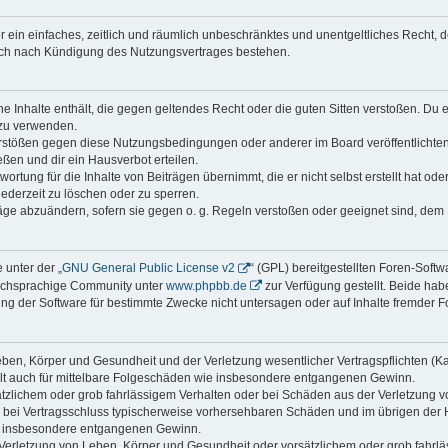
ber ein einfaches, zeitlich und räumlich unbeschränktes und unentgeltliches Recht
auch nach Kündigung des Nutzungsvertrages bestehen.
ine Inhalte enthält, die gegen geltendes Recht oder die guten Sitten verstoßen. Du 
 zu verwenden.
erstößen gegen diese Nutzungsbedingungen oder anderer im Board veröffentlichte
ßen und dir ein Hausverbot erteilen.
ortung für die Inhalte von Beiträgen übernimmt, die er nicht selbst erstellt hat od
jederzeit zu löschen oder zu sperren.
räge abzuändern, sofern sie gegen o. g. Regeln verstoßen oder geeignet sind, dem
 unter der „
GNU General Public License v2
“ (GPL) bereitgestellten Foren-Soft
tschsprachige Community unter
www.phpbb.de
zur Verfügung gestellt. Beide habe
g der Software für bestimmte Zwecke nicht untersagen oder auf Inhalte fremder F
ben, Körper und Gesundheit und der Verletzung wesentlicher Vertragspflichten (Kard
gilt auch für mittelbare Folgeschäden wie insbesondere entgangenen Gewinn.
ätzlichem oder grob fahrlässigem Verhalten oder bei Schäden aus der Verletzung 
 die bei Vertragsschluss typischerweise vorhersehbaren Schäden und im übrigen de
wie insbesondere entgangenen Gewinn.
erletzung von Leben, Körper und Gesundheit oder vorsätzlichem oder grob fahrläs