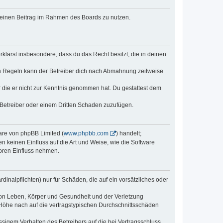
, deinen Beitrag im Rahmen des Boards zu nutzen.
erklärst insbesondere, dass du das Recht besitzt, die in deinen
n Regeln kann der Betreiber dich nach Abmahnung zeitweise
er die er nicht zur Kenntnis genommen hat. Du gestattest dem
 Betreiber oder einem Dritten Schaden zuzufügen.
ware von phpBB Limited (
www.phpbb.com
) handelt;
n keinen Einfluss auf die Art und Weise, wie die Software
oren Einfluss nehmen.
inalpflichten) nur für Schäden, die auf ein vorsätzliches oder
von Leben, Körper und Gesundheit und der Verletzung
r Höhe nach auf die vertragstypischen Durchschnittsschäden
sigem Verhalten des Betreibers auf die bei Vertragsschluss