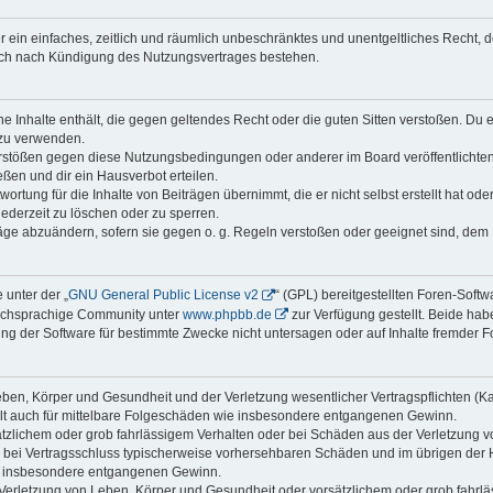
ber ein einfaches, zeitlich und räumlich unbeschränktes und unentgeltliches Recht
auch nach Kündigung des Nutzungsvertrages bestehen.
ine Inhalte enthält, die gegen geltendes Recht oder die guten Sitten verstoßen. Du 
 zu verwenden.
erstößen gegen diese Nutzungsbedingungen oder anderer im Board veröffentlichte
ßen und dir ein Hausverbot erteilen.
ortung für die Inhalte von Beiträgen übernimmt, die er nicht selbst erstellt hat od
jederzeit zu löschen oder zu sperren.
räge abzuändern, sofern sie gegen o. g. Regeln verstoßen oder geeignet sind, dem
 unter der „
GNU General Public License v2
“ (GPL) bereitgestellten Foren-Soft
tschsprachige Community unter
www.phpbb.de
zur Verfügung gestellt. Beide habe
g der Software für bestimmte Zwecke nicht untersagen oder auf Inhalte fremder F
ben, Körper und Gesundheit und der Verletzung wesentlicher Vertragspflichten (Kard
gilt auch für mittelbare Folgeschäden wie insbesondere entgangenen Gewinn.
ätzlichem oder grob fahrlässigem Verhalten oder bei Schäden aus der Verletzung 
 die bei Vertragsschluss typischerweise vorhersehbaren Schäden und im übrigen de
wie insbesondere entgangenen Gewinn.
erletzung von Leben, Körper und Gesundheit oder vorsätzlichem oder grob fahrläs