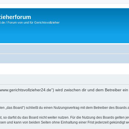
zieherforum
.de / Forum von und für Gerichtsvollzieher
://www.gerichtsvollzieher24.de“) wird zwischen dir und dem Betreiber e
nden „das Board“) schließt du einen Nutzungsvertrag mit dem Betreiber des Boards a
 so darfst du das Board nicht weiter nutzen. Für die Nutzung des Boards gelten jew
sen und kann von beiden Seiten ohne Einhaltung einer Frist jederzeit gekündigt w