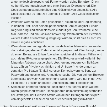
angemeldet bist) gespeichert. Ferner werden deine Benutzer-ID, ein
Authentifizierungsschlüssel und eine Session-ID gespeichert. Die
Cookies haben standardmäßig eine Gültigkeit von einem Jahr. Alle
Cookies kannst du jederzeit über die Funktion „Alle Cookies löschen“
löschen.
Weiterhin werden die Daten gespeichert, die du bei der Registrierung,
in deinem Profil oder deinem persönlichem Bereich angibst. Für die
Registrierung sind mindestens ein eindeutiger Benutzername, eine E-
Mail-Adresse und ein Passwort notwendig. Wenn durch den Betreiber
weitere Daten als notwendig festgelegt wurden, so ist dies für dich vor
deren Eingabe ersichtlich.
Wenn du einen Beitrag oder eine private Nachricht erstellst, so werden
die dort eingegebenen Daten ebenfalls gespeichert. Gleiches gilt, wenn
du einen Beitrag als Entwurf zwischenspeicherst. In diesen Fällen wird
auch deine IP-Adresse gespeichert. Die IP-Adresse wird weiterhin bei
folgenden Aktionen gespeichert: Löschen und Ändern von Beiträgen
(dazu zählen Private Nachrichten und Umfragen), Änderungen an
zentralen Profildaten (E-Mail-Adresse, Kontoaktivierung, Benutzer-
Passwort) und gescheiterte Anmeldeversuche. Die von deinem Browser
übermittelte Browser-Kennzeichnung (User Agent) wird nur in der „Wer
ist online?“-Funktion angezeigt und nicht dauerhaft gespeichert.
Schließlich erfordern einzelne Funktionen des Boards, dass weitere
Daten gespeichert werden. Dazu gehören dein Abstimmungsverhalten
bei Umfragen, der Gelesen-Status von deinen Beiträgen oder explizit
von dir gesetzte Lesezeichen oder Benachrichtigungsfunktionen.
Dein Passwort wird mit einer Einwege-Verschlüsselung (Hash)