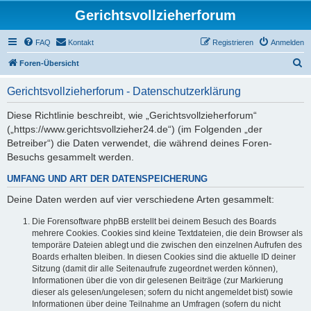
Gerichtsvollzieherforum
FAQ
Kontakt
Registrieren
Anmelden
S
Foren-Übersicht
u
Gerichtsvollzieherforum - Datenschutzerklärung
c
h
Diese Richtlinie beschreibt, wie „Gerichtsvollzieherforum“
(„https://www.gerichtsvollzieher24.de“) (im Folgenden „der
e
Betreiber“) die Daten verwendet, die während deines Foren-
Besuchs gesammelt werden.
UMFANG UND ART DER DATENSPEICHERUNG
Deine Daten werden auf vier verschiedene Arten gesammelt:
Die Forensoftware phpBB erstellt bei deinem Besuch des Boards
mehrere Cookies. Cookies sind kleine Textdateien, die dein Browser als
temporäre Dateien ablegt und die zwischen den einzelnen Aufrufen des
Boards erhalten bleiben. In diesen Cookies sind die aktuelle ID deiner
Sitzung (damit dir alle Seitenaufrufe zugeordnet werden können),
Informationen über die von dir gelesenen Beiträge (zur Markierung
dieser als gelesen/ungelesen; sofern du nicht angemeldet bist) sowie
Informationen über deine Teilnahme an Umfragen (sofern du nicht