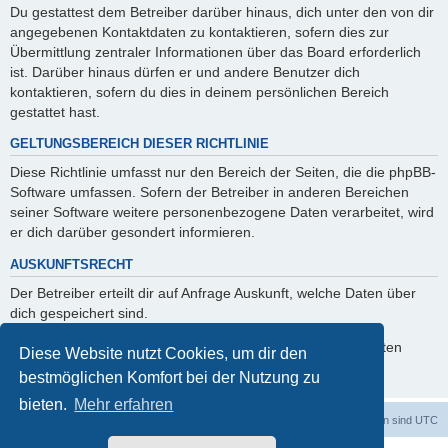
Du gestattest dem Betreiber darüber hinaus, dich unter den von dir
angegebenen Kontaktdaten zu kontaktieren, sofern dies zur
Übermittlung zentraler Informationen über das Board erforderlich
ist. Darüber hinaus dürfen er und andere Benutzer dich
kontaktieren, sofern du dies in deinem persönlichen Bereich
gestattet hast.
GELTUNGSBEREICH DIESER RICHTLINIE
Diese Richtlinie umfasst nur den Bereich der Seiten, die die phpBB-
Software umfassen. Sofern der Betreiber in anderen Bereichen
seiner Software weitere personenbezogene Daten verarbeitet, wird
er dich darüber gesondert informieren.
AUSKUNFTSRECHT
Der Betreiber erteilt dir auf Anfrage Auskunft, welche Daten über
dich gespeichert sind.
Du kannst jederzeit die Löschung bzw. Sperrung deiner Daten
Diese Website nutzt Cookies, um dir den
verlangen. Kontaktiere hierzu bitte den Betreiber.
bestmöglichen Komfort bei der Nutzung zu
bieten.
Mehr erfahren
Foren-Übersicht
Alle Zeiten sind
UTC