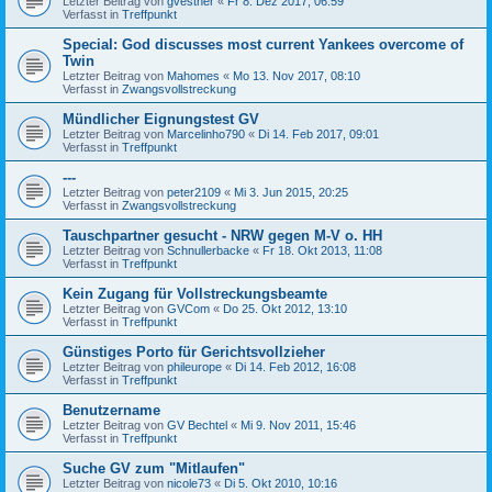
Letzter Beitrag von
gvesther
«
Fr 8. Dez 2017, 06:59
Verfasst in
Treffpunkt
Special: God discusses most current Yankees overcome of
Twin
Letzter Beitrag von
Mahomes
«
Mo 13. Nov 2017, 08:10
Verfasst in
Zwangsvollstreckung
Mündlicher Eignungstest GV
Letzter Beitrag von
Marcelinho790
«
Di 14. Feb 2017, 09:01
Verfasst in
Treffpunkt
---
Letzter Beitrag von
peter2109
«
Mi 3. Jun 2015, 20:25
Verfasst in
Zwangsvollstreckung
Tauschpartner gesucht - NRW gegen M-V o. HH
Letzter Beitrag von
Schnullerbacke
«
Fr 18. Okt 2013, 11:08
Verfasst in
Treffpunkt
Kein Zugang für Vollstreckungsbeamte
Letzter Beitrag von
GVCom
«
Do 25. Okt 2012, 13:10
Verfasst in
Treffpunkt
Günstiges Porto für Gerichtsvollzieher
Letzter Beitrag von
phileurope
«
Di 14. Feb 2012, 16:08
Verfasst in
Treffpunkt
Benutzername
Letzter Beitrag von
GV Bechtel
«
Mi 9. Nov 2011, 15:46
Verfasst in
Treffpunkt
Suche GV zum "Mitlaufen"
Letzter Beitrag von
nicole73
«
Di 5. Okt 2010, 10:16