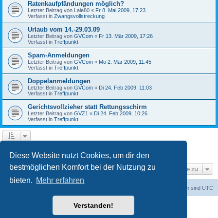
Ratenkaufpfändungen möglich?
Letzter Beitrag von
Laie80
«
Fr 8. Mai 2009, 17:23
Verfasst in
Zwangsvollstreckung
Urlaub vom 14.-29.03.09
Letzter Beitrag von
GVCom
«
Fr 13. Mär 2009, 17:26
Verfasst in
Treffpunkt
Spam-Anmeldungen
Letzter Beitrag von
GVCom
«
Mo 2. Mär 2009, 11:45
Verfasst in
Treffpunkt
Doppelanmeldungen
Letzter Beitrag von
GVCom
«
Di 24. Feb 2009, 11:03
Verfasst in
Treffpunkt
Gerichtsvollzieher statt Rettungsschirm
Letzter Beitrag von
GVZ1
«
Di 24. Feb 2009, 10:26
Verfasst in
Treffpunkt
1
2
Nächste
Die Suche ergab 33 Treffer
Diese Website nutzt Cookies, um dir den
bestmöglichen Komfort bei der Nutzung zu
Gehe zu
bieten.
Mehr erfahren
Foren-Übersicht
Alle Zeiten sind
UTC
Verstanden!
Powered by
phpBB
® Forum Software © phpBB Limited
Deutsche Übersetzung durch
phpBB.de