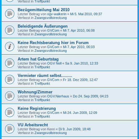
Verfasst in
Treffpunkt
Bezügemitteilung Mai 2010
Letzter Beitrag von
ogv-walkerin
«
Mi 5. Mai 2010, 09:37
Verfasst in
Zwangsvollstreckung
Beleidigende Äußerungen
Letzter Beitrag von
GVCom
«
Mi 7. Apr 2010, 06:08
Verfasst in
Zwangsvollstreckung
Keine Rechtsberatung hier im Forum
Letzter Beitrag von
GVCom
«
Mi 7. Apr 2010, 06:03
Verfasst in
Zwangsvollstreckung
Artem hat Geburtstag
Letzter Beitrag von
OGV Nell
«
Sa 9. Jan 2010, 12:33
Verfasst in
Treffpunkt
Vermieter räumt selbst.........
Letzter Beitrag von
GVCom
«
Fr 18. Dez 2009, 12:47
Verfasst in
Treffpunkt
Wohnung/Zimmer
Letzter Beitrag von
OGV.Nierhaus
«
Do 24. Sep 2009, 04:23
Verfasst in
Treffpunkt
Keine Registrierung
Letzter Beitrag von
GVCom
«
Mi 24. Jun 2009, 12:09
Verfasst in
Treffpunkt
VU Arbeitsrecht
Letzter Beitrag von
Kenri
«
Di 9. Jun 2009, 18:48
Verfasst in
Zwangsvollstreckung