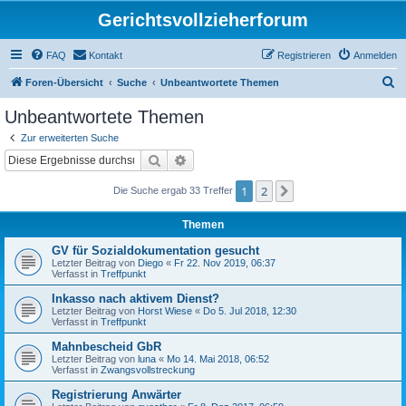
Gerichtsvollzieherforum
FAQ
Kontakt
Registrieren
Anmelden
S
Foren-Übersicht
Suche
Unbeantwortete Themen
u
Unbeantwortete Themen
c
Zur erweiterten Suche
h
Suche
Erweiterte Suche
e
1
2
Nächste
Die Suche ergab 33 Treffer
Themen
GV für Sozialdokumentation gesucht
Letzter Beitrag von
Diego
«
Fr 22. Nov 2019, 06:37
Verfasst in
Treffpunkt
Inkasso nach aktivem Dienst?
Letzter Beitrag von
Horst Wiese
«
Do 5. Jul 2018, 12:30
Verfasst in
Treffpunkt
Mahnbescheid GbR
Letzter Beitrag von
luna
«
Mo 14. Mai 2018, 06:52
Verfasst in
Zwangsvollstreckung
Registrierung Anwärter