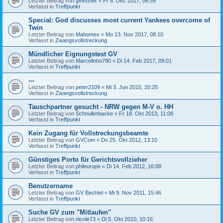
Letzter Beitrag von
gvesther
«
Fr 8. Dez 2017, 06:59
Verfasst in
Treffpunkt
Special: God discusses most current Yankees overcome of
Twin
Letzter Beitrag von
Mahomes
«
Mo 13. Nov 2017, 08:10
Verfasst in
Zwangsvollstreckung
Mündlicher Eignungstest GV
Letzter Beitrag von
Marcelinho790
«
Di 14. Feb 2017, 09:01
Verfasst in
Treffpunkt
---
Letzter Beitrag von
peter2109
«
Mi 3. Jun 2015, 20:25
Verfasst in
Zwangsvollstreckung
Tauschpartner gesucht - NRW gegen M-V o. HH
Letzter Beitrag von
Schnullerbacke
«
Fr 18. Okt 2013, 11:08
Verfasst in
Treffpunkt
Kein Zugang für Vollstreckungsbeamte
Letzter Beitrag von
GVCom
«
Do 25. Okt 2012, 13:10
Verfasst in
Treffpunkt
Günstiges Porto für Gerichtsvollzieher
Letzter Beitrag von
phileurope
«
Di 14. Feb 2012, 16:08
Verfasst in
Treffpunkt
Benutzername
Letzter Beitrag von
GV Bechtel
«
Mi 9. Nov 2011, 15:46
Verfasst in
Treffpunkt
Suche GV zum "Mitlaufen"
Letzter Beitrag von
nicole73
«
Di 5. Okt 2010, 10:16