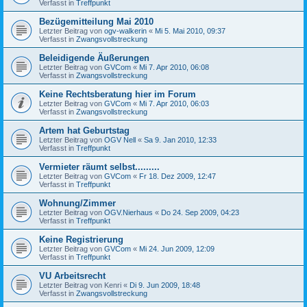
Verfasst in
Treffpunkt
Bezügemitteilung Mai 2010
Letzter Beitrag von
ogv-walkerin
«
Mi 5. Mai 2010, 09:37
Verfasst in
Zwangsvollstreckung
Beleidigende Äußerungen
Letzter Beitrag von
GVCom
«
Mi 7. Apr 2010, 06:08
Verfasst in
Zwangsvollstreckung
Keine Rechtsberatung hier im Forum
Letzter Beitrag von
GVCom
«
Mi 7. Apr 2010, 06:03
Verfasst in
Zwangsvollstreckung
Artem hat Geburtstag
Letzter Beitrag von
OGV Nell
«
Sa 9. Jan 2010, 12:33
Verfasst in
Treffpunkt
Vermieter räumt selbst.........
Letzter Beitrag von
GVCom
«
Fr 18. Dez 2009, 12:47
Verfasst in
Treffpunkt
Wohnung/Zimmer
Letzter Beitrag von
OGV.Nierhaus
«
Do 24. Sep 2009, 04:23
Verfasst in
Treffpunkt
Keine Registrierung
Letzter Beitrag von
GVCom
«
Mi 24. Jun 2009, 12:09
Verfasst in
Treffpunkt
VU Arbeitsrecht
Letzter Beitrag von
Kenri
«
Di 9. Jun 2009, 18:48
Verfasst in
Zwangsvollstreckung