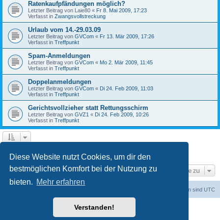
Ratenkaufpfändungen möglich?
Letzter Beitrag von
Laie80
«
Fr 8. Mai 2009, 17:23
Verfasst in
Zwangsvollstreckung
Urlaub vom 14.-29.03.09
Letzter Beitrag von
GVCom
«
Fr 13. Mär 2009, 17:26
Verfasst in
Treffpunkt
Spam-Anmeldungen
Letzter Beitrag von
GVCom
«
Mo 2. Mär 2009, 11:45
Verfasst in
Treffpunkt
Doppelanmeldungen
Letzter Beitrag von
GVCom
«
Di 24. Feb 2009, 11:03
Verfasst in
Treffpunkt
Gerichtsvollzieher statt Rettungsschirm
Letzter Beitrag von
GVZ1
«
Di 24. Feb 2009, 10:26
Verfasst in
Treffpunkt
1
2
Nächste
Die Suche ergab 33 Treffer
Diese Website nutzt Cookies, um dir den
bestmöglichen Komfort bei der Nutzung zu
Gehe zu
bieten.
Mehr erfahren
Foren-Übersicht
Alle Zeiten sind
UTC
Verstanden!
Powered by
phpBB
® Forum Software © phpBB Limited
Deutsche Übersetzung durch
phpBB.de