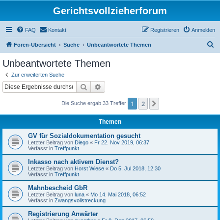
Gerichtsvollzieherforum
FAQ
Kontakt
Registrieren
Anmelden
S
Foren-Übersicht
Suche
Unbeantwortete Themen
u
Unbeantwortete Themen
c
Zur erweiterten Suche
h
Suche
Erweiterte Suche
e
1
2
Nächste
Die Suche ergab 33 Treffer
Themen
GV für Sozialdokumentation gesucht
Letzter Beitrag von
Diego
«
Fr 22. Nov 2019, 06:37
Verfasst in
Treffpunkt
Inkasso nach aktivem Dienst?
Letzter Beitrag von
Horst Wiese
«
Do 5. Jul 2018, 12:30
Verfasst in
Treffpunkt
Mahnbescheid GbR
Letzter Beitrag von
luna
«
Mo 14. Mai 2018, 06:52
Verfasst in
Zwangsvollstreckung
Registrierung Anwärter