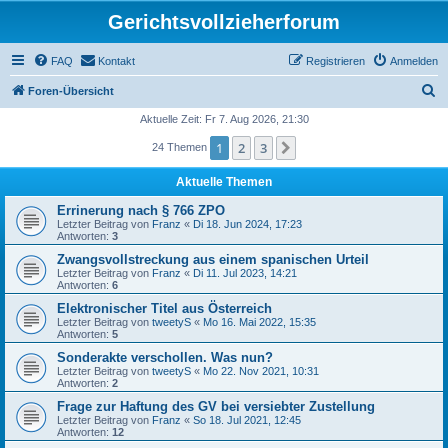
Gerichtsvollzieherforum
FAQ
Kontakt
Registrieren
Anmelden
S
Foren-Übersicht
u
Aktuelle Zeit: Fr 7. Aug 2026, 21:30
c
1
2
3
Nächste
24 Themen
h
Aktuelle Themen
e
Errinerung nach § 766 ZPO
Letzter Beitrag von
Franz
«
Di 18. Jun 2024, 17:23
Antworten:
3
Zwangsvollstreckung aus einem spanischen Urteil
Letzter Beitrag von
Franz
«
Di 11. Jul 2023, 14:21
Antworten:
6
Elektronischer Titel aus Österreich
Letzter Beitrag von
tweetyS
«
Mo 16. Mai 2022, 15:35
Antworten:
5
Sonderakte verschollen. Was nun?
Letzter Beitrag von
tweetyS
«
Mo 22. Nov 2021, 10:31
Antworten:
2
Frage zur Haftung des GV bei versiebter Zustellung
Letzter Beitrag von
Franz
«
So 18. Jul 2021, 12:45
Antworten:
12