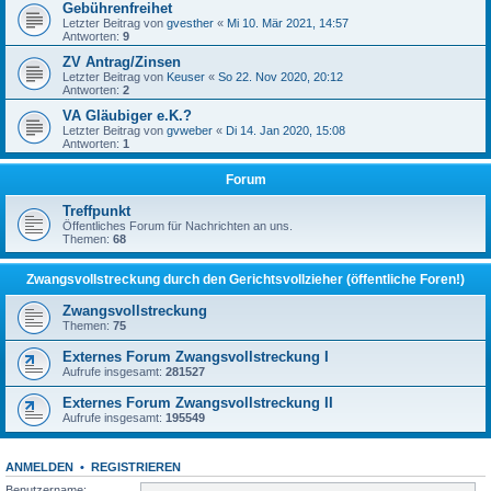
Gebührenfreihet
Letzter Beitrag von
gvesther
«
Mi 10. Mär 2021, 14:57
Antworten:
9
ZV Antrag/Zinsen
Letzter Beitrag von
Keuser
«
So 22. Nov 2020, 20:12
Antworten:
2
VA Gläubiger e.K.?
Letzter Beitrag von
gvweber
«
Di 14. Jan 2020, 15:08
Antworten:
1
Forum
Treffpunkt
Öffentliches Forum für Nachrichten an uns.
Themen:
68
Zwangsvollstreckung durch den Gerichtsvollzieher (öffentliche Foren!)
Zwangsvollstreckung
Themen:
75
Externes Forum Zwangsvollstreckung I
Aufrufe insgesamt:
281527
Externes Forum Zwangsvollstreckung II
Aufrufe insgesamt:
195549
ANMELDEN
•
REGISTRIEREN
Benutzername: