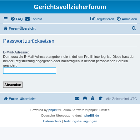
Gerichtsvollzieherforum
FAQ
Kontakt
Registrieren
Anmelden
S
Foren-Übersicht
u
Passwort zurücksetzen
c
h
E-Mail-Adresse:
Du musst die E-Mail-Adresse angeben, die in deinem Profil hinterlegt ist. Diese hast du
e
bei der Registrierung angegeben oder nachträglich in deinem persönlichen Bereich
geändert.
Foren-Übersicht
Alle Zeiten sind
UTC
Powered by
phpBB
® Forum Software © phpBB Limited
Deutsche Übersetzung durch
phpBB.de
Datenschutz
|
Nutzungsbedingungen