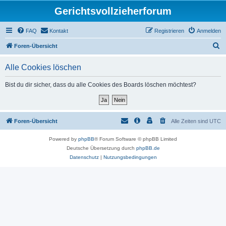
Gerichtsvollzieherforum
FAQ
Kontakt
Registrieren
Anmelden
S
Foren-Übersicht
u
Alle Cookies löschen
c
h
Bist du dir sicher, dass du alle Cookies des Boards löschen möchtest?
e
Foren-Übersicht
Alle Zeiten sind
UTC
Powered by
phpBB
® Forum Software © phpBB Limited
Deutsche Übersetzung durch
phpBB.de
Datenschutz
|
Nutzungsbedingungen