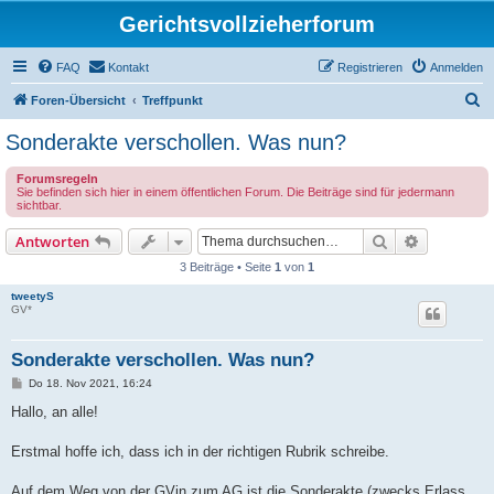
Gerichtsvollzieherforum
FAQ
Kontakt
Registrieren
Anmelden
S
Foren-Übersicht
Treffpunkt
u
Sonderakte verschollen. Was nun?
c
Forumsregeln
h
Sie befinden sich hier in einem öffentlichen Forum. Die Beiträge sind für jedermann
sichtbar.
e
Suche
Erweiterte
Antworten
3 Beiträge • Seite
1
von
1
tweetyS
GV*
Sonderakte verschollen. Was nun?
B
Do 18. Nov 2021, 16:24
e
i
Hallo, an alle!
t
r
a
Erstmal hoffe ich, dass ich in der richtigen Rubrik schreibe.
g
Auf dem Weg von der GVin zum AG ist die Sonderakte (zwecks Erlass