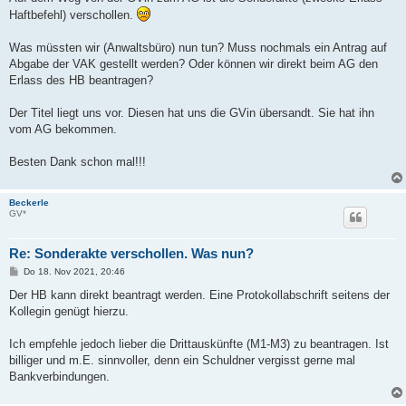
Haftbefehl) verschollen.
Was müssten wir (Anwaltsbüro) nun tun? Muss nochmals ein Antrag auf
Abgabe der VAK gestellt werden? Oder können wir direkt beim AG den
Erlass des HB beantragen?
Der Titel liegt uns vor. Diesen hat uns die GVin übersandt. Sie hat ihn
vom AG bekommen.
Besten Dank schon mal!!!
Beckerle
GV*
Re: Sonderakte verschollen. Was nun?
B
Do 18. Nov 2021, 20:46
e
i
Der HB kann direkt beantragt werden. Eine Protokollabschrift seitens der
t
Kollegin genügt hierzu.
r
a
g
Ich empfehle jedoch lieber die Drittauskünfte (M1-M3) zu beantragen. Ist
billiger und m.E. sinnvoller, denn ein Schuldner vergisst gerne mal
Bankverbindungen.