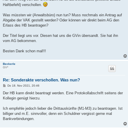
Haftbefehl) verschollen.
Was müssten wir (Anwaltsbüro) nun tun? Muss nochmals ein Antrag auf
Abgabe der VAK gestellt werden? Oder können wir direkt beim AG den
Erlass des HB beantragen?
Der Titel liegt uns vor. Diesen hat uns die GVin übersandt. Sie hat ihn
vom AG bekommen.
Besten Dank schon mal!!!
Beckerle
GV*
Re: Sonderakte verschollen. Was nun?
B
Do 18. Nov 2021, 20:46
e
i
Der HB kann direkt beantragt werden. Eine Protokollabschrift seitens der
t
Kollegin genügt hierzu.
r
a
g
Ich empfehle jedoch lieber die Drittauskünfte (M1-M3) zu beantragen. Ist
billiger und m.E. sinnvoller, denn ein Schuldner vergisst gerne mal
Bankverbindungen.