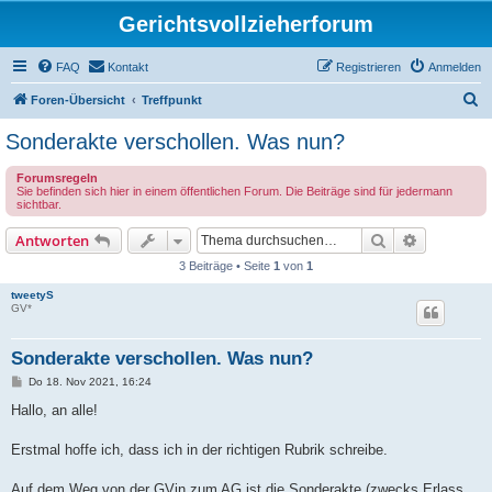
Gerichtsvollzieherforum
FAQ
Kontakt
Registrieren
Anmelden
S
Foren-Übersicht
Treffpunkt
u
Sonderakte verschollen. Was nun?
c
Forumsregeln
h
Sie befinden sich hier in einem öffentlichen Forum. Die Beiträge sind für jedermann
sichtbar.
e
Suche
Erweiterte
Antworten
3 Beiträge • Seite
1
von
1
tweetyS
GV*
Sonderakte verschollen. Was nun?
B
Do 18. Nov 2021, 16:24
e
i
Hallo, an alle!
t
r
a
Erstmal hoffe ich, dass ich in der richtigen Rubrik schreibe.
g
Auf dem Weg von der GVin zum AG ist die Sonderakte (zwecks Erlass