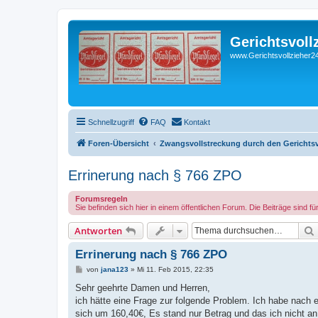
Gerichtsvoll
www.Gerichtsvollzieher24
Schnellzugriff
FAQ
Kontakt
Foren-Übersicht
Zwangsvollstreckung durch den Gerichtsvo
Errinerung nach § 766 ZPO
Forumsregeln
Sie befinden sich hier in einem öffentlichen Forum. Die Beiträge sind fü
Antworten
Errinerung nach § 766 ZPO
B
von
jana123
»
Mi 11. Feb 2015, 22:35
e
i
Sehr geehrte Damen und Herren,
t
ich hätte eine Frage zur folgende Problem. Ich habe nac
r
a
sich um 160,40€, Es stand nur Betrag und das ich nicht a