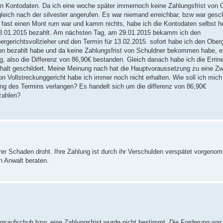
on Kontodaten. Da ich eine woche später immernoch keine Zahlungsfrist von 
eich nach der silvester angerufen. Es war niemand erreichbar, bzw war gesc
a fast einen Mont rum war und kamm nichts, habe ich die Kontodaten selbst 
8.01.2015 bezahlt. Am nächsten Tag, am 29.01.2015 bekamm ich den
erichtsvollzieher und den Termin für 13.02.2015. sofort habe ich den Oberg
on bezahlt habe und da keine Zahlungsfrist von Schuldner bekommen habe, e
ng, also die Differenz von 86,90€ bestanden. Gleich danach habe ich die Erri
halt geschildert. Meine Meinung nach hat die Hauptvoraussetzung zu eine Zw
 Vollstreckunggericht habe ich immer noch nicht erhalten. Wie soll ich mich
g des Termins verlangen? Es handelt sich um die differenz von 86,90€
zahlen?
terer Schaden droht. Ihre Zahlung ist durch ihr Verschulden verspätet vorgen
n Anwalt beraten.
ngsaufschub bzw. eine Zahlungsfrist wurde nicht bestimmt. Die Forderung war d