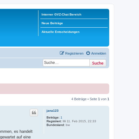
Interner GVZ-Chat Bereich
Neue Beiträge
Aktuelle Entscheidungen
Registrieren
Anmelden
Suche
4 Beiträge • Seite
1
von
1
jana123
Beiträge:
1
Registriert:
Mi 11. Feb 2015, 22:33
Bundesland:
bw
kommen, es handelt
gewartet auf eine