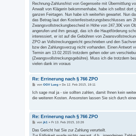
g
Rechnung-Zahlunsfrist von Gegenseite mit Übermittlung v
Anwalt von Klägerin bekommenhabe, habe ich selbst dort gl
ganzen Feirtagen. Nun habe ich weiterhin gewartet. Nun d
das Betrag laut den Kostenfestsetzungsbeschlusses am 2
Zwangsvollstreckungbescheid in Höhe von 247,30€ von Oberg
angerufen und ihm gesagt, das ich die Hauptförderung sch
interessiert, er ist auf die Gebühren von Zwansvollstrecku
ZPO an Vollstreckunggericht geschrieben und den Sachver
bzw den Zahlungsverzug nicht vorhanden. Einen Antwort von
Termin am 13.02.2015 trotzdem gehen oder um verschiebun
(Zwangsvollstreckungsgebühre). Muss ich die trotzdem be
vielen dank im voraus
Re: Errinerung nach § 766 ZPO
B
von
OGV Lueg
»
Do 12. Feb 2015, 19:11
e
i
Ich sage mal ja - sie sollten zahlen, damit Ihnen kein wei
t
die weiteren Kosten. Ansonsten lassen Sie sich durch eine
r
a
g
Re: Errinerung nach § 766 ZPO
B
von
jk1
»
Fr 13. Feb 2015, 10:26
e
i
Das Gericht hat Sie zur Zahlung verurteilt.
t
Zur Fälligkeit wurde nichts gesagt, d.h., irgendeinen Zahlu