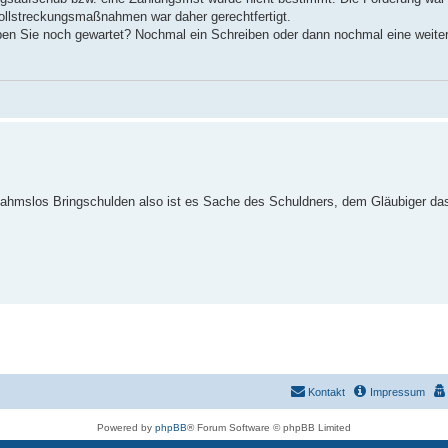
vollstreckungsmaßnahmen war daher gerechtfertigt.
ben Sie noch gewartet? Nochmal ein Schreiben oder dann nochmal eine weitere 
ahmslos Bringschulden also ist es Sache des Schuldners, dem Gläubiger da
Kontakt
Impressum
Powered by
phpBB
® Forum Software © phpBB Limited
Deutsche Übersetzung durch
phpBB.de