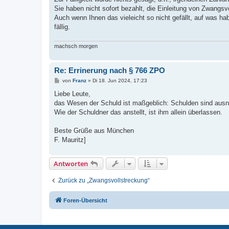
r
a
Sie haben nicht sofort bezahlt, die Einleitung von Zwangs
g
Auch wenn Ihnen das vieleicht so nicht gefällt, auf was ha
fällig.
machsch morgen
Re: Errinerung nach § 766 ZPO
B
von
Franz
»
Di 18. Jun 2024, 17:23
e
i
Liebe Leute,
t
das Wesen der Schuld ist maßgeblich: Schulden sind ausn
r
a
Wie der Schuldner das anstellt, ist ihm allein überlassen.
g
Beste Grüße aus München
F. Mauritz]
Antworten
Zurück zu „Zwangsvollstreckung“
Foren-Übersicht