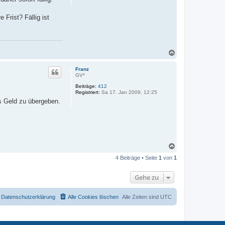
Frist? Fällig ist
N
a
c
Franz
h
GV*
o
Beiträge:
412
b
Registriert:
Sa 17. Jan 2009, 12:25
e
s Geld zu übergeben.
n
N
a
4 Beiträge • Seite
1
von
1
c
h
o
Gehe zu
b
e
n
Datenschutzerklärung
Alle Cookies löschen
Alle Zeiten sind
UTC