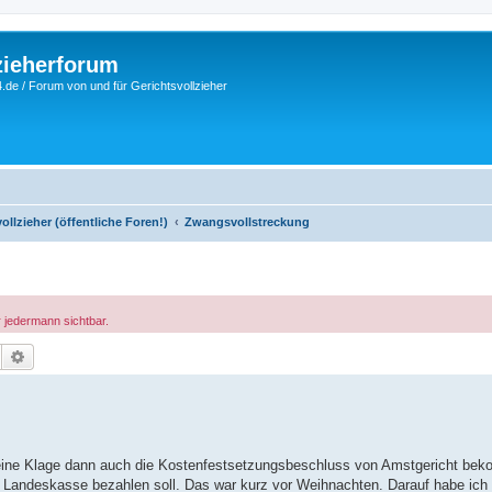
zieherforum
.de / Forum von und für Gerichtsvollzieher
llzieher (öffentliche Foren!)
Zwangsvollstreckung
r jedermann sichtbar.
Suche
Erweiterte Suche
h eine Klage dann auch die Kostenfestsetzungsbeschluss von Amstgericht be
n Landeskasse bezahlen soll. Das war kurz vor Weihnachten. Darauf habe ich 