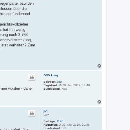
Gegenpartei bzw den
hlossen über die
herausgefundenund
erichtsvollzieher
s hat Ihn wenig
nerung nach $ 766
angsvollstreckung,
 jetzt verhalten? Zum
N
a
c
OGV Lueg
h
o
Beiträge:
250
Registriert:
Mi 28. Jan 2009, 16:48
b
ommen worden - daher
Bundesland:
Nds
e
n
N
a
c
jk1
h
GV*
o
Beiträge:
1196
b
Registriert:
Di 30. Mär 2010, 20:36
e
Bundesland:
SN
aher sofort fällig.
n