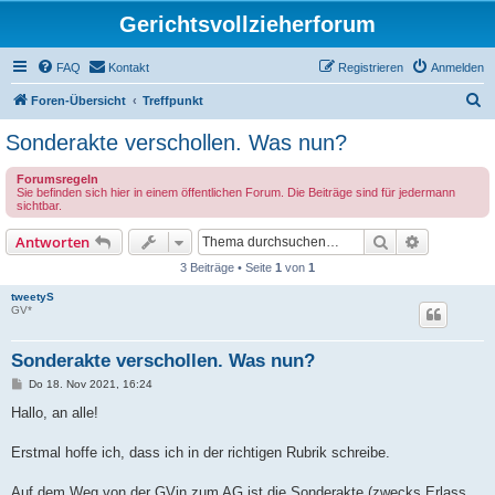
Gerichtsvollzieherforum
FAQ
Kontakt
Registrieren
Anmelden
S
Foren-Übersicht
Treffpunkt
u
Sonderakte verschollen. Was nun?
c
Forumsregeln
h
Sie befinden sich hier in einem öffentlichen Forum. Die Beiträge sind für jedermann
sichtbar.
e
Suche
Erweiterte
Antworten
3 Beiträge • Seite
1
von
1
tweetyS
GV*
Sonderakte verschollen. Was nun?
B
Do 18. Nov 2021, 16:24
e
i
Hallo, an alle!
t
r
a
Erstmal hoffe ich, dass ich in der richtigen Rubrik schreibe.
g
Auf dem Weg von der GVin zum AG ist die Sonderakte (zwecks Erlass