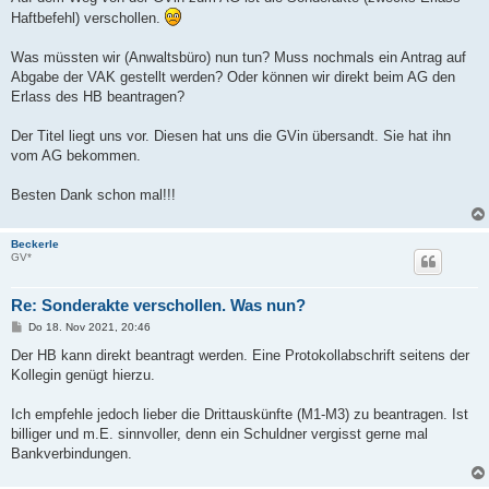
Haftbefehl) verschollen.
Was müssten wir (Anwaltsbüro) nun tun? Muss nochmals ein Antrag auf
Abgabe der VAK gestellt werden? Oder können wir direkt beim AG den
Erlass des HB beantragen?
Der Titel liegt uns vor. Diesen hat uns die GVin übersandt. Sie hat ihn
vom AG bekommen.
Besten Dank schon mal!!!
Beckerle
GV*
Re: Sonderakte verschollen. Was nun?
B
Do 18. Nov 2021, 20:46
e
i
Der HB kann direkt beantragt werden. Eine Protokollabschrift seitens der
t
Kollegin genügt hierzu.
r
a
g
Ich empfehle jedoch lieber die Drittauskünfte (M1-M3) zu beantragen. Ist
billiger und m.E. sinnvoller, denn ein Schuldner vergisst gerne mal
Bankverbindungen.