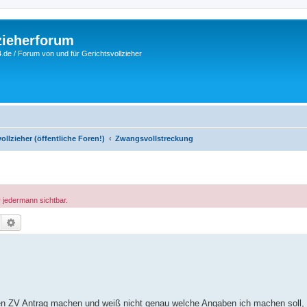
zieherforum
.de / Forum von und für Gerichtsvollzieher
llzieher (öffentliche Foren!)
Zwangsvollstreckung
r jedermann sichtbar.
Suche
Erweiterte Suche
nen ZV Antrag machen und weiß nicht genau welche Angaben ich machen soll, 