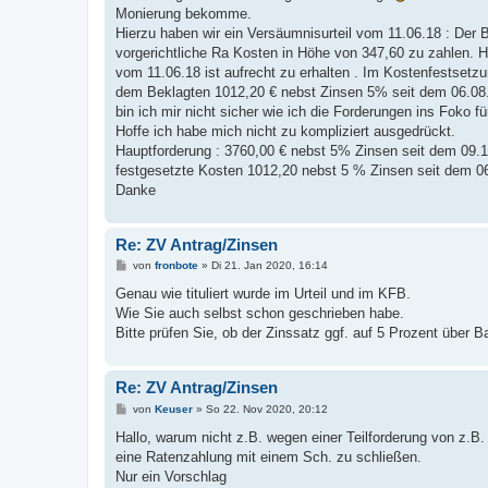
g
Monierung bekomme.
Hierzu haben wir ein Versäumnisurteil vom 11.06.18 : Der B
vorgerichtliche Ra Kosten in Höhe von 347,60 zu zahlen. H
vom 11.06.18 ist aufrecht zu erhalten . Im Kostenfestsetz
dem Beklagten 1012,20 € nebst Zinsen 5% seit dem 06.08.1
bin ich mir nicht sicher wie ich die Forderungen ins Foko f
Hoffe ich habe mich nicht zu kompliziert ausgedrückt.
Hauptforderung : 3760,00 € nebst 5% Zinsen seit dem 09.
festgesetzte Kosten 1012,20 nebst 5 % Zinsen seit dem 0
Danke
Re: ZV Antrag/Zinsen
B
von
fronbote
»
Di 21. Jan 2020, 16:14
e
i
Genau wie tituliert wurde im Urteil und im KFB.
t
Wie Sie auch selbst schon geschrieben habe.
r
a
Bitte prüfen Sie, ob der Zinssatz ggf. auf 5 Prozent über Ba
g
Re: ZV Antrag/Zinsen
B
von
Keuser
»
So 22. Nov 2020, 20:12
e
i
Hallo, warum nicht z.B. wegen einer Teilforderung von z.B.
t
eine Ratenzahlung mit einem Sch. zu schließen.
r
a
Nur ein Vorschlag
g