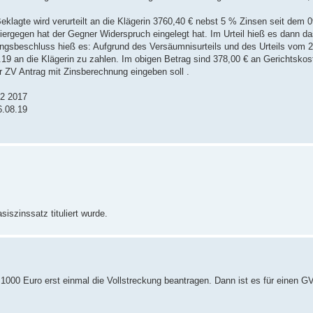
eklagte wird verurteilt an die Klägerin 3760,40 € nebst 5 % Zinsen seit dem 
iergegen hat der Gegner Widerspruch eingelegt hat. Im Urteil hieß es dann da
ungsbeschluss hieß es: Aufgrund des Versäumnisurteils und des Urteils vom 
9 an die Klägerin zu zahlen. Im obigen Betrag sind 378,00 € an Gerichtskost
ür ZV Antrag mit Zinsberechnung eingeben soll .
12 2017
6.08.19
siszinssatz tituliert wurde.
 1000 Euro erst einmal die Vollstreckung beantragen. Dann ist es für einen GV 