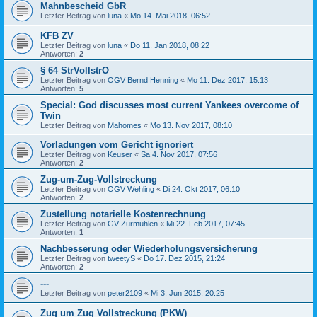
Mahnbescheid GbR
Letzter Beitrag von
luna
«
Mo 14. Mai 2018, 06:52
KFB ZV
Letzter Beitrag von
luna
«
Do 11. Jan 2018, 08:22
Antworten:
2
§ 64 StrVollstrO
Letzter Beitrag von
OGV Bernd Henning
«
Mo 11. Dez 2017, 15:13
Antworten:
5
Special: God discusses most current Yankees overcome of
Twin
Letzter Beitrag von
Mahomes
«
Mo 13. Nov 2017, 08:10
Vorladungen vom Gericht ignoriert
Letzter Beitrag von
Keuser
«
Sa 4. Nov 2017, 07:56
Antworten:
2
Zug-um-Zug-Vollstreckung
Letzter Beitrag von
OGV Wehling
«
Di 24. Okt 2017, 06:10
Antworten:
2
Zustellung notarielle Kostenrechnung
Letzter Beitrag von
GV Zurmühlen
«
Mi 22. Feb 2017, 07:45
Antworten:
1
Nachbesserung oder Wiederholungsversicherung
Letzter Beitrag von
tweetyS
«
Do 17. Dez 2015, 21:24
Antworten:
2
---
Letzter Beitrag von
peter2109
«
Mi 3. Jun 2015, 20:25
Zug um Zug Vollstreckung (PKW)