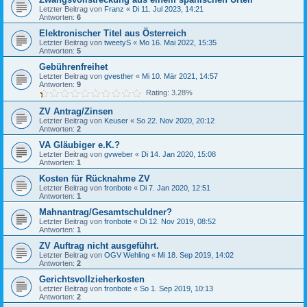
Letzter Beitrag von
Franz
«
Di 11. Jul 2023, 14:21
Antworten:
6
Elektronischer Titel aus Österreich
Letzter Beitrag von
tweetyS
«
Mo 16. Mai 2022, 15:35
Antworten:
5
Gebührenfreihet
Letzter Beitrag von
gvesther
«
Mi 10. Mär 2021, 14:57
Antworten:
9
Rating: 3.28%
ZV Antrag/Zinsen
Letzter Beitrag von
Keuser
«
So 22. Nov 2020, 20:12
Antworten:
2
VA Gläubiger e.K.?
Letzter Beitrag von
gvweber
«
Di 14. Jan 2020, 15:08
Antworten:
1
Kosten für Rücknahme ZV
Letzter Beitrag von
fronbote
«
Di 7. Jan 2020, 12:51
Antworten:
1
Mahnantrag/Gesamtschuldner?
Letzter Beitrag von
fronbote
«
Di 12. Nov 2019, 08:52
Antworten:
1
ZV Auftrag nicht ausgeführt.
Letzter Beitrag von
OGV Wehling
«
Mi 18. Sep 2019, 14:02
Antworten:
2
Gerichtsvollzieherkosten
Letzter Beitrag von
fronbote
«
So 1. Sep 2019, 10:13
Antworten:
2