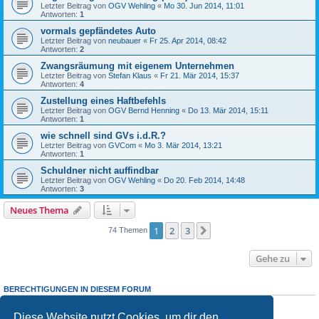
Letzter Beitrag von
OGV Wehling
«
Mo 30. Jun 2014, 11:01
Antworten:
1
vormals gepfändetes Auto
Letzter Beitrag von
neubauer
«
Fr 25. Apr 2014, 08:42
Antworten:
2
Zwangsräumung mit eigenem Unternehmen
Letzter Beitrag von
Stefan Klaus
«
Fr 21. Mär 2014, 15:37
Antworten:
4
Zustellung eines Haftbefehls
Letzter Beitrag von
OGV Bernd Henning
«
Do 13. Mär 2014, 15:11
Antworten:
1
wie schnell sind GVs i.d.R.?
Letzter Beitrag von
GVCom
«
Mo 3. Mär 2014, 13:21
Antworten:
1
Schuldner nicht auffindbar
Letzter Beitrag von
OGV Wehling
«
Do 20. Feb 2014, 14:48
Antworten:
3
Neues Thema
1
2
3
Nächste
74 Themen
Gehe zu
BERECHTIGUNGEN IN DIESEM FORUM
Du darfst
keine
neuen Themen in diesem Forum erstellen.
Du darfst
keine
Antworten zu Themen in diesem Forum erstellen.
Diese Website nutzt Cookies, um dir den