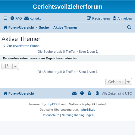
Gerichtsvollzieherforum
FAQ
Kontakt
Registrieren
Anmelden
S
Foren-Übersicht
Suche
Aktive Themen
u
Aktive Themen
c
Zur erweiterten Suche
h
Die Suche ergab 0 Treffer • Seite
1
von
1
e
Es wurden keine passenden Ergebnisse gefunden.
Die Suche ergab 0 Treffer • Seite
1
von
1
Gehe zu
Foren-Übersicht
Alle Zeiten sind
UTC
Powered by
phpBB
® Forum Software © phpBB Limited
Deutsche Übersetzung durch
phpBB.de
Datenschutz
|
Nutzungsbedingungen