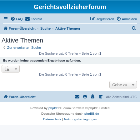
Gerichtsvollzieherforum
FAQ
Kontakt
Registrieren
Anmelden
S
Foren-Übersicht
Suche
Aktive Themen
u
Aktive Themen
c
Zur erweiterten Suche
h
Die Suche ergab 0 Treffer • Seite
1
von
1
e
Es wurden keine passenden Ergebnisse gefunden.
Die Suche ergab 0 Treffer • Seite
1
von
1
Gehe zu
Foren-Übersicht
Alle Zeiten sind
UTC
Powered by
phpBB
® Forum Software © phpBB Limited
Deutsche Übersetzung durch
phpBB.de
Datenschutz
|
Nutzungsbedingungen