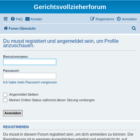
Gerichtsvollzieherforum
FAQ
Kontakt
Registrieren
Anmelden
S
Foren-Übersicht
u
Du musst registriert und angemeldet sein, um Profile
c
anzuschauen.
h
Benutzername:
e
Passwort:
Ich habe mein Passwort vergessen
Angemeldet bleiben
Meinen Online-Status während dieser Sitzung verbergen
REGISTRIEREN
Du musst in diesem Forum registriert sein, um dich anmelden zu können. Die
Registrierung ist in wenigen Augenblicken erledigt und ermöglicht dir, auf