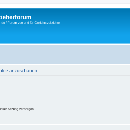
zieherforum
.de / Forum von und für Gerichtsvollzieher
rofile anzuschauen.
ieser Sitzung verbergen