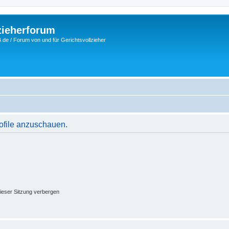
zieherforum
.de / Forum von und für Gerichtsvollzieher
rofile anzuschauen.
ieser Sitzung verbergen