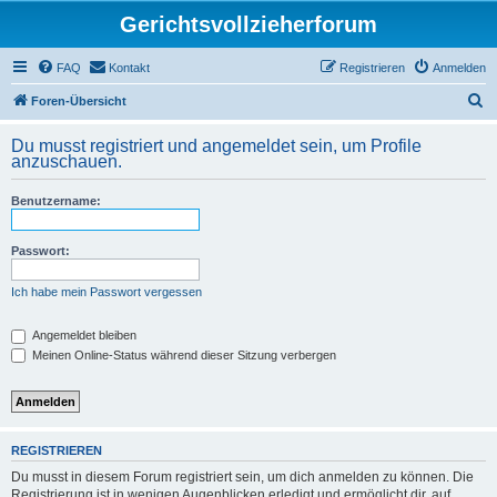
Gerichtsvollzieherforum
FAQ
Kontakt
Registrieren
Anmelden
S
Foren-Übersicht
u
Du musst registriert und angemeldet sein, um Profile
c
anzuschauen.
h
Benutzername:
e
Passwort:
Ich habe mein Passwort vergessen
Angemeldet bleiben
Meinen Online-Status während dieser Sitzung verbergen
REGISTRIEREN
Du musst in diesem Forum registriert sein, um dich anmelden zu können. Die
Registrierung ist in wenigen Augenblicken erledigt und ermöglicht dir, auf