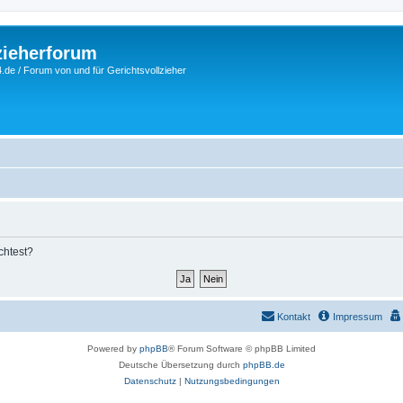
zieherforum
.de / Forum von und für Gerichtsvollzieher
chtest?
Kontakt
Impressum
Powered by
phpBB
® Forum Software © phpBB Limited
Deutsche Übersetzung durch
phpBB.de
Datenschutz
|
Nutzungsbedingungen