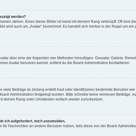
gezeigt werden?
amen stehen. Eines dieser Bilder ist meist mit deinem Rang verknüpft: Oft sind di
ld wird auch als „Avatar“ bezeichnet. Es handelt sich hierbei in der Regel um ein
 Avatar über eine der folgenden vier Methoden hinzufügen: Gravatar, Galerie, Rem
en Avatar benutzen kannst, solltest du die Board-Administration kontaktieren.
viele Beiträge du bislang erstellt hast oder identifizieren bestimmte Benutzer w
 Board-Administration festgelegt wurden. Bitte schreibe keine sinnlosen Beiträge
wird deinen Rang unter Umständen einfach wieder zurücksetzen.
rde ich aufgefordert, mich anzumelden.
ion für Nachrichten an andere Benutzer nutzen, falls diese von der Board-Administ