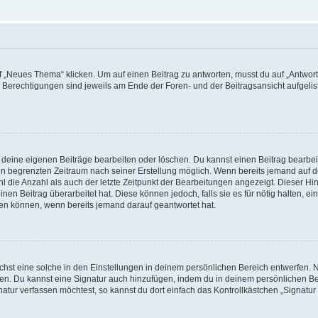
„Neues Thema“ klicken. Um auf einen Beitrag zu antworten, musst du auf „Antworte
e Berechtigungen sind jeweils am Ende der Foren- und der Beitragsansicht aufgeliste
r deine eigenen Beiträge bearbeiten oder löschen. Du kannst einen Beitrag bearbe
inen begrenzten Zeitraum nach seiner Erstellung möglich. Wenn bereits jemand auf de
 die Anzahl als auch der letzte Zeitpunkt der Bearbeitungen angezeigt. Dieser Hi
en Beitrag überarbeitet hat. Diese können jedoch, falls sie es für nötig halten, ei
hen können, wenn bereits jemand darauf geantwortet hat.
st eine solche in den Einstellungen in deinem persönlichen Bereich entwerfen. Na
eren. Du kannst eine Signatur auch hinzufügen, indem du in deinem persönlichen 
atur verfassen möchtest, so kannst du dort einfach das Kontrollkästchen „Signatu