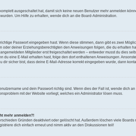
g komplett ausgeschaltet hat, damit sich keine neuen Benutzer mehr anmelden könn
 wurden. Um Hilfe zu erhalten, wende dich an die Board-Administration.
 richtige Passwort eingegeben hast. Wenn diese stimmen, dann gibt es zwei Mögl
tern oder deiner Erziehungsberechtigten den Anweisungen folgen, die du erhalten ha
u angemeldeten Mitglieder erst freigeschaltet werden – entweder musst du dies selbs
. Wenn du eine E-Mail erhalten hast, folge den dort enthaltenen Anweisungen. Ansons
 dir sicher bist, dass deine E-Mail-Adresse korrekt eingegeben wurde, dann kontak
Benutzername und dein Passwort richtig sind. Wenn dies der Fall ist, wende dich a
ionsproblem mit der Website vorliegt, welches ein Administrator lösen muss.
icht mehr anmelden?!
erschieden Gründen deaktiviert oder gelöscht hat. Außerdem löschen viele Boards r
triere dich einfach erneut und nimm aktiv an den Diskussionen teil!