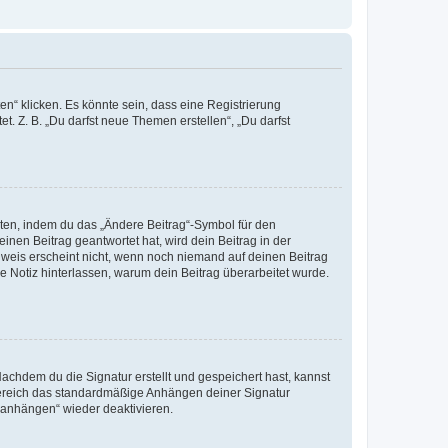
n“ klicken. Es könnte sein, dass eine Registrierung
t. Z. B. „Du darfst neue Themen erstellen“, „Du darfst
iten, indem du das „Ändere Beitrag“-Symbol für den
inen Beitrag geantwortet hat, wird dein Beitrag in der
nweis erscheint nicht, wenn noch niemand auf deinen Beitrag
ne Notiz hinterlassen, warum dein Beitrag überarbeitet wurde.
chdem du die Signatur erstellt und gespeichert hast, kannst
Bereich das standardmäßige Anhängen deiner Signatur
r anhängen“ wieder deaktivieren.