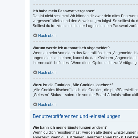
Ich habe mein Passwort vergessen!
Das ist nicht schlimm! Wir können dir zwar dein altes Passwort
vergessen“ klickst und den Anweisungen folgst. So solltest du
Solltest du trotzdem nicht in der Lage sein, dein Passwort zur
Nach oben
Warum werde ich automatisch abgemeldet?
Wenn du beim Anmelden das Kontrollkästchen „Angemeldet bleib
angemeldet zu bleiben, kannst du das Kästchen „Angemeldet b
Internetcafé, befindest. Wenn diese Option nicht zur Verfügung
Nach oben
Wozu ist die Funktion „Alle Cookies löschen“?
„Alle Cookies löschen“ löscht die Cookies, die phpBB erstellt
„Gelesen“-Status – sofern sie von der Board-Administration ak
Nach oben
Benutzerpräferenzen und -einstellungen
Wie kann ich meine Einstellungen ändern?
Wenn du dich registriert hast, werden alle deine Einstellunge
angezeigt, wenn du auf deinen Benutzernamen klickst. Dort kan