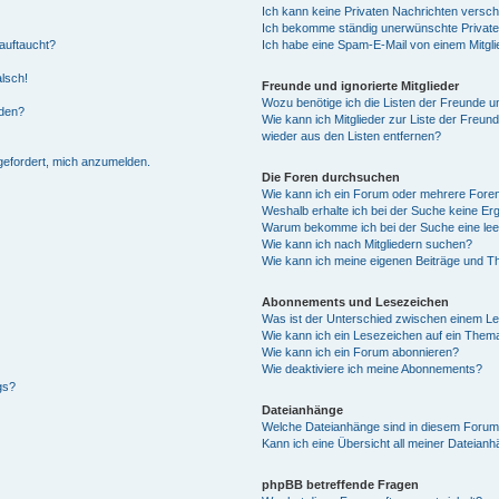
Ich kann keine Privaten Nachrichten versch
Ich bekomme ständig unerwünschte Private
auftaucht?
Ich habe eine Spam-E-Mail von einem Mitgli
alsch!
Freunde und ignorierte Mitglieder
Wozu benötige ich die Listen der Freunde un
rden?
Wie kann ich Mitglieder zur Liste der Freund
wieder aus den Listen entfernen?
fgefordert, mich anzumelden.
Die Foren durchsuchen
Wie kann ich ein Forum oder mehrere For
Weshalb erhalte ich bei der Suche keine Er
Warum bekomme ich bei der Suche eine lee
Wie kann ich nach Mitgliedern suchen?
Wie kann ich meine eigenen Beiträge und T
Abonnements und Lesezeichen
Was ist der Unterschied zwischen einem L
Wie kann ich ein Lesezeichen auf ein Them
Wie kann ich ein Forum abonnieren?
Wie deaktiviere ich meine Abonnements?
gs?
Dateianhänge
Welche Dateianhänge sind in diesem Forum
Kann ich eine Übersicht all meiner Dateian
phpBB betreffende Fragen