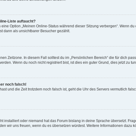
ine-Liste auftaucht?
n eine Option „Meinen Online-Status während dieser Sitzung verbergen“. Wenn du d
st dann als unsichtbarer Besucher gezählt.
en Zeitzone. In diesem Fall solltest du im „Persönlichen Bereich“ die für dich passe
den. Wenn du noch nicht registriert bist, ist dies ein guter Grund, dies jetzt zu tun
mer noch falsch!
t hast und die Zeit trotzdem noch falsch ist, geht die Uhr des Servers vermutlich fal
t installiert oder niemand hat das Forum bislang in deine Sprache übersetzt. Frag
, würden wir uns freuen, wenn du es übersetzen würdest. Weitere Informationen dazu