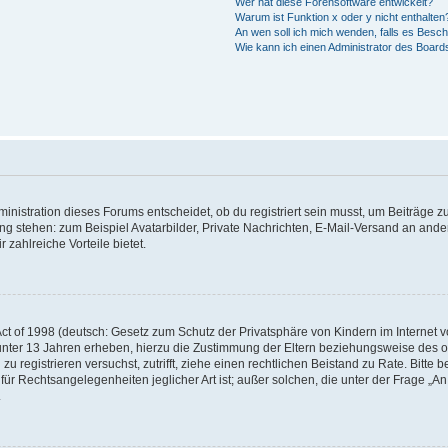
Wer hat diese Forensoftware entwickelt?
Warum ist Funktion x oder y nicht enthalten
An wen soll ich mich wenden, falls es Besc
Wie kann ich einen Administrator des Board
istration dieses Forums entscheidet, ob du registriert sein musst, um Beiträge zu s
ung stehen: zum Beispiel Avatarbilder, Private Nachrichten, E-Mail-Versand an ander
 zahlreiche Vorteile bietet.
t of 1998 (deutsch: Gesetz zum Schutz der Privatsphäre von Kindern im Internet vo
unter 13 Jahren erheben, hierzu die Zustimmung der Eltern beziehungsweise des o
h zu registrieren versuchst, zutrifft, ziehe einen rechtlichen Beistand zu Rate. Bit
für Rechtsangelegenheiten jeglicher Art ist; außer solchen, die unter der Frage „
.