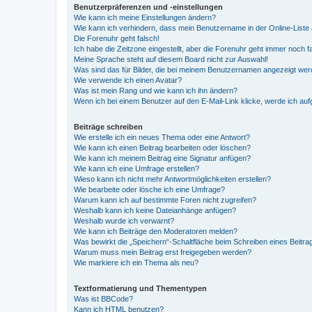
Benutzerpräferenzen und -einstellungen
Wie kann ich meine Einstellungen ändern?
Wie kann ich verhindern, dass mein Benutzername in der Online-Liste 
Die Forenuhr geht falsch!
Ich habe die Zeitzone eingestellt, aber die Forenuhr geht immer noch f
Meine Sprache steht auf diesem Board nicht zur Auswahl!
Was sind das für Bilder, die bei meinem Benutzernamen angezeigt we
Wie verwende ich einen Avatar?
Was ist mein Rang und wie kann ich ihn ändern?
Wenn ich bei einem Benutzer auf den E-Mail-Link klicke, werde ich au
Beiträge schreiben
Wie erstelle ich ein neues Thema oder eine Antwort?
Wie kann ich einen Beitrag bearbeiten oder löschen?
Wie kann ich meinem Beitrag eine Signatur anfügen?
Wie kann ich eine Umfrage erstellen?
Wieso kann ich nicht mehr Antwortmöglichkeiten erstellen?
Wie bearbeite oder lösche ich eine Umfrage?
Warum kann ich auf bestimmte Foren nicht zugreifen?
Weshalb kann ich keine Dateianhänge anfügen?
Weshalb wurde ich verwarnt?
Wie kann ich Beiträge den Moderatoren melden?
Was bewirkt die „Speichern“-Schaltfläche beim Schreiben eines Beitra
Warum muss mein Beitrag erst freigegeben werden?
Wie markiere ich ein Thema als neu?
Textformatierung und Thementypen
Was ist BBCode?
Kann ich HTML benutzen?