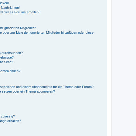
icken!
 Nachrichten!
ed dieses Forums erhalten!
d ignorierten Mitglieder?
e oder zur Liste der ignorierten Mitglieder hinzufügen oder diese
en durchsuchen?
gebnisse?
re Seite?
hemen finden?
esezeichen und einem Abonnements für ein Thema oder Forum?
a setzen oder ein Thema abonnieren?
 zulässig?
hänge erhalten?