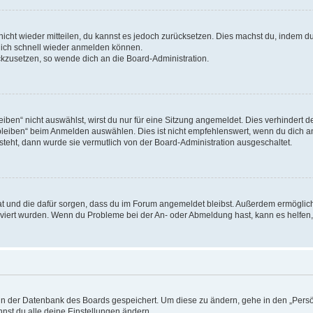
 nicht wieder mitteilen, du kannst es jedoch zurücksetzen. Dies machst du, indem 
 dich schnell wieder anmelden können.
ückzusetzen, so wende dich an die Board-Administration.
en“ nicht auswählst, wirst du nur für eine Sitzung angemeldet. Dies verhindert 
leiben“ beim Anmelden auswählen. Dies ist nicht empfehlenswert, wenn du dich an
 steht, dann wurde sie vermutlich von der Board-Administration ausgeschaltet.
 hat und die dafür sorgen, dass du im Forum angemeldet bleibst. Außerdem ermögli
tiviert wurden. Wenn du Probleme bei der An- oder Abmeldung hast, kann es helfen
n in der Datenbank des Boards gespeichert. Um diese zu ändern, gehe in den „Persö
nst du alle deine Einstellungen ändern.