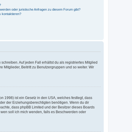
?
hwerden oder juristische Anfragen zu diesem Forum gibt?
s kontaktieren?
chreiben. Auf jeden Fall erhältst du als registriertes Mitglied
e Mitglieder, Beitritt zu Benutzergruppen und so weiter. Wir
n 1998) ist ein Gesetz in den USA, welches festlegt, dass
der der Erziehungsberechtigten benötigen. Wenn du dir
te beachte, dass phpBB Limited und der Besitzer dieses Boards
An wen soll ich mich wenden, falls es Beschwerden oder