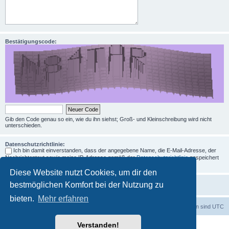
Bestätigungscode:
Gib den Code genau so ein, wie du ihn siehst; Groß- und Kleinschreibung wird nicht
unterschieden.
Datenschutzrichtlinie:
Ich bin damit einverstanden, dass der angegebene Name, die E-Mail-Adresse, der
Nachrichtentext sowie meine IP-Adresse gemäß der
Datenschutzrichtlinie
gespeichert
und verarbeitet werden.
Diese Website nutzt Cookies, um dir den
bestmöglichen Komfort bei der Nutzung zu
bieten.
Mehr erfahren
Foren-Übersicht
Alle Zeiten sind
UTC
Verstanden!
Powered by
phpBB
® Forum Software © phpBB Limited