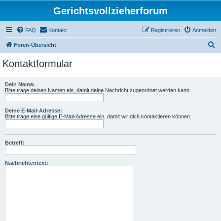
Gerichtsvollzieherforum
FAQ
Kontakt
Registrieren
Anmelden
S
Foren-Übersicht
u
Kontaktformular
c
h
Dein Name:
Bitte trage deinen Namen ein, damit deine Nachricht zugeordnet werden kann.
e
Deine E-Mail-Adresse:
Bitte trage eine gültige E-Mail-Adresse ein, damit wir dich kontaktieren können.
Betreff:
Nachrichtentext: